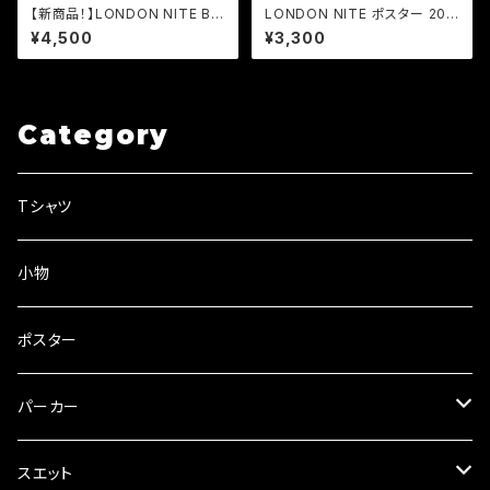
【新商品！】LONDON NITE BI
LONDON NITE ポスター 200
G LOGO トートバッグ Lサイズ
9 X'mas
¥4,500
¥3,300
Category
Tシャツ
小物
ポスター
パーカー
プルオーバー
スエット