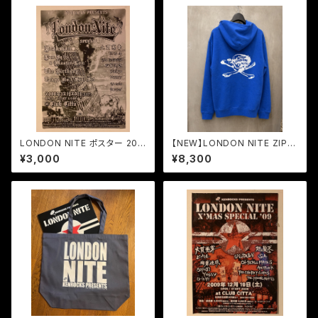
LONDON NITE ポスター 200
【NEW】LONDON NITE ZIP
8
パーカー(裏パイル)SKULL&B
¥3,000
¥8,300
ONE LOGO 2026