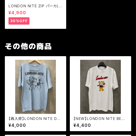
LONDON NITE ZIP パーカ(裏
パイル)LN LOGO skull 黒S
¥4,900
のみ
30%OFF
その他の商品
【再入荷】LONDON NITE Dan
【NEW】LONDON NITE BEAR
cing Skull Tシャツ 4.7オン
T 2026 full color
¥4,000
¥4,400
ス 復刻vol.2