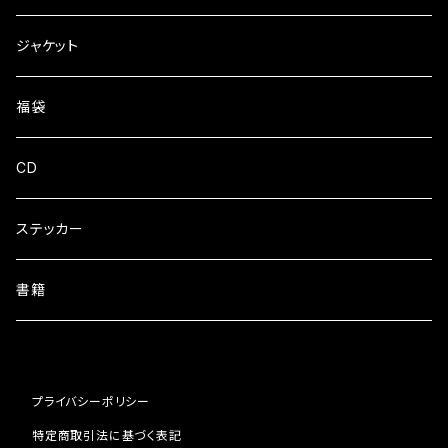
zipパーカー
パンツ
ジャケット
フーディ
福袋
クルーネック
CD
ZIPパーカー
ステッカー
書籍
プライバシーポリシー
特定商取引法に基づく表記