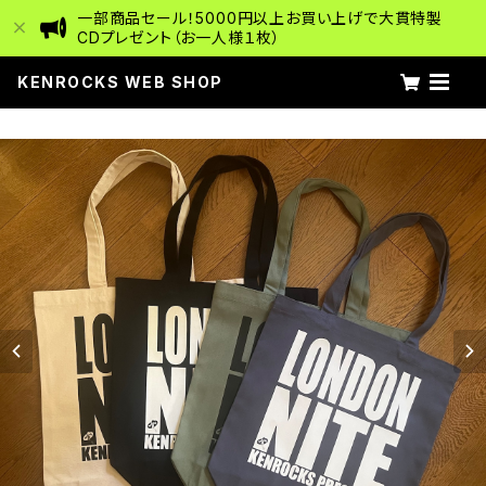
一部商品セール！5000円以上お買い上げで大貫特製
CDプレゼント（お一人様１枚）
KENROCKS WEB SHOP