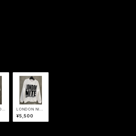
DO
LONDON NITE
BIG LOGO 裏
¥5,500
ull
起毛 クルース
エット 10.oz