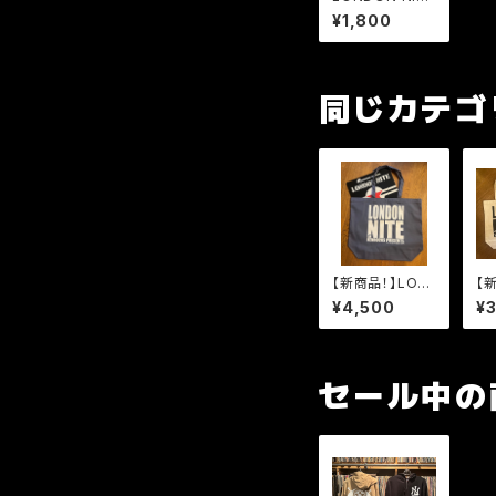
バンダナ
¥1,800
同じカテゴ
【新商品！】LON
【
DON NITE BIG
DO
¥4,500
¥
LOGO トートバ
L
ッグ Lサイズ
ッ
セール中の