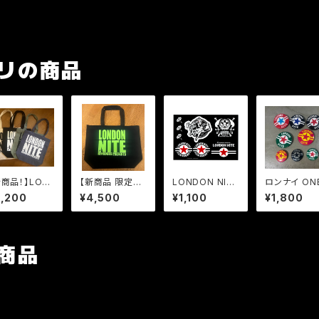
リの商品
新商品！】LON
【新商品 限定カ
LONDON NITE
ロンナイ ONE
N NITE BIG
ラー】LONDON
ステッカー
TAR バッ
3,200
¥4,500
¥1,100
¥1,800
OGO トートバ
NITE BIG LOG
（大中それぞ
グ Mサイズ
O トートバッグ L
個づつ全４個
サイズ
ット）
商品