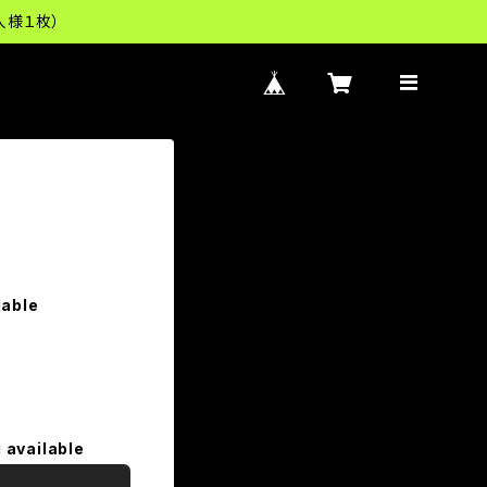
人様１枚）
lable
 available