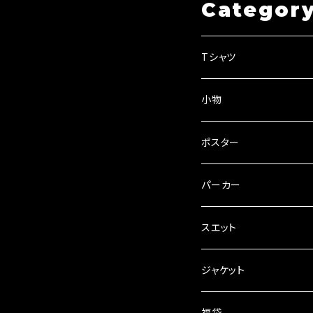
Categor
Tシャツ
小物
ポスター
パーカー
プルオーバー
スエット
zipパーカー
パンツ
ジャケット
フーディ
福袋