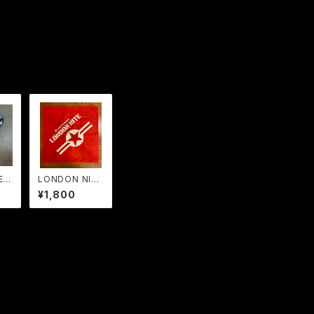
 S
LONDON NITE
ジ
バンダナ レギ
¥1,800
れ2
ュラー ONE S
セ
TAR