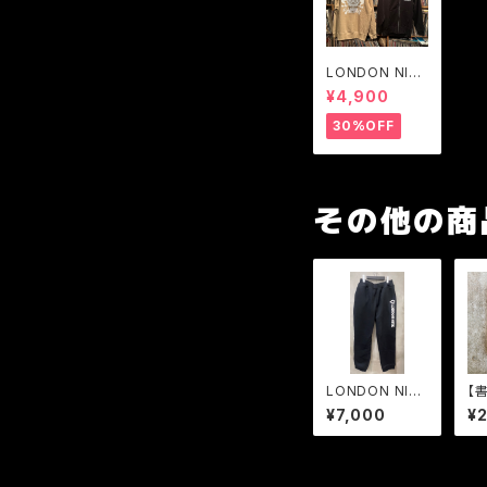
LONDON NITE
ZIP パーカ(裏パ
¥4,900
イル)LN LOGO
skull 黒Sのみ
30%OFF
その他の商
LONDON NITE
【
T/C パンツ（裏
Y 
¥7,000
¥
起毛）ワンスター
O
LOGO 2026
章
生