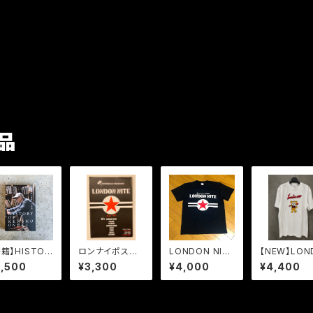
品
書籍】HISTOR
ロンナイポスタ
LONDON NITE
【NEW】LON
OF KENSHO
ー club wire
Standard Tシ
N NITE BEAR
2,500
¥3,300
¥4,000
¥4,400
NUKI 大貫憲
ャツ
T 2026 f
 回顧録 ｜ 人
color
夜話