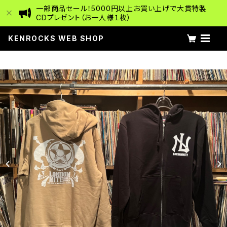
一部商品セール！5000円以上お買い上げで大貫特製
CDプレゼント（お一人様１枚）
KENROCKS WEB SHOP